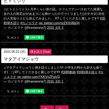
ヒトミシリ
♫ヒトミシリ♫ 1ヶ月半くらい前の話。カフェでナンパされてた綺麗な
女の人の対応ががあまりにも怖かったのでつくりました(ガタガタ) 自分
の人見知りエピも加えてみました。 RTしてくださると嬉しかです‼︎
#30
秒弾き語り
#カノエラナ
pic.twitter.com/nzEK0U6bQ4
— カノエラナ (@kanoerana7)
2015, 6月 3
2015.06.01 (月)
弾き語りShort
マタアイマショウ
♫マタアイマショウ♫ 弾き語りしました‼︎‼︎ 小学生の時から好きな曲で
す( ; ; ) RTしてくださると嬉しかです‼︎‼︎
#30秒動画
#30秒弾き語り
#カ
ノエラナ
pic.twitter.com/YKKVnZPwVD
— カノエラナ (@kanoerana7)
2015, 6月 1