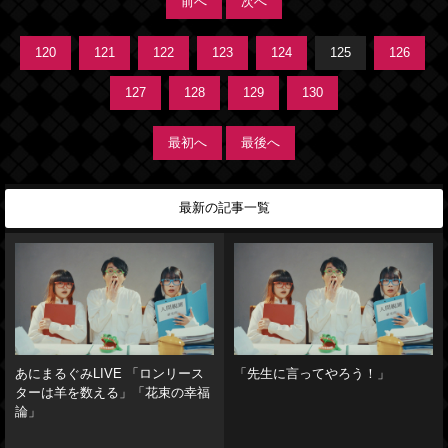
前へ
次へ
120
121
122
123
124
125
126
127
128
129
130
最初へ
最後へ
最新の記事一覧
あにまるぐみLIVE 「ロンリース
「先生に言ってやろう！」
ターは羊を数える」「花束の幸福
論」