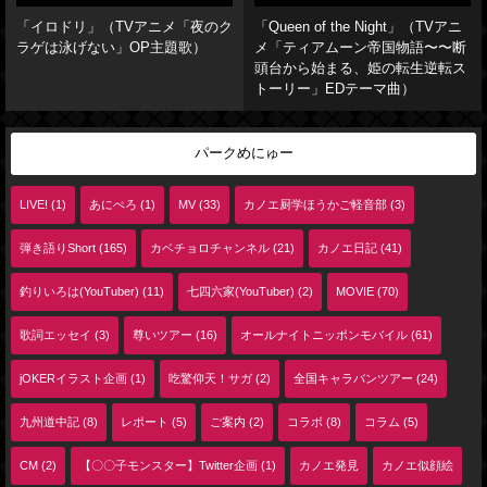
「イロドリ」（TVアニメ「夜のク
「Queen of the Night」（TVアニ
ラゲは泳げない」OP主題歌）
メ「ティアムーン帝国物語〜〜断
頭台から始まる、姫の転生逆転ス
トーリー」EDテーマ曲）
パークめにゅー
LIVE! (1)
あにぺろ (1)
MV (33)
カノエ厨学ほうかご軽音部 (3)
弾き語りShort (165)
カベチョロチャンネル (21)
カノエ日記 (41)
釣りいろは(YouTuber) (11)
七四六家(YouTuber) (2)
MOVIE (70)
歌詞エッセイ (3)
尊いツアー (16)
オールナイトニッポンモバイル (61)
jOKERイラスト企画 (1)
吃驚仰天！サガ (2)
全国キャラバンツアー (24)
九州道中記 (8)
レポート (5)
ご案内 (2)
コラボ (8)
コラム (5)
CM (2)
【〇〇子モンスター】Twitter企画 (1)
カノエ発見
カノエ似顔絵