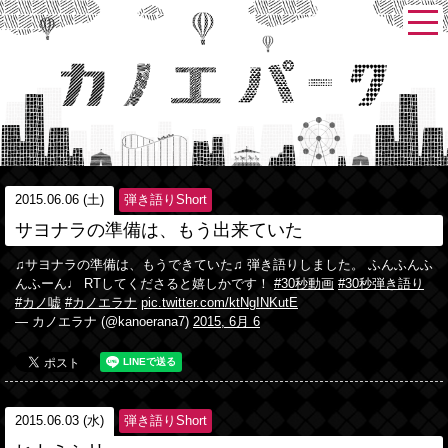
2015.06.06 (土)
弾き語りShort
サヨナラの準備は、もう出来ていた
♫サヨナラの準備は、もうできていた♫ 弾き語りしました。 ふんふんふ
んふーん♩ RTしてくださると嬉しかです！
#30秒動画
#30秒弾き語り
#カノ嘘
#カノエラナ
pic.twitter.com/ktNgINKutE
— カノエラナ (@kanoerana7)
2015, 6月 6
2015.06.03 (水)
弾き語りShort