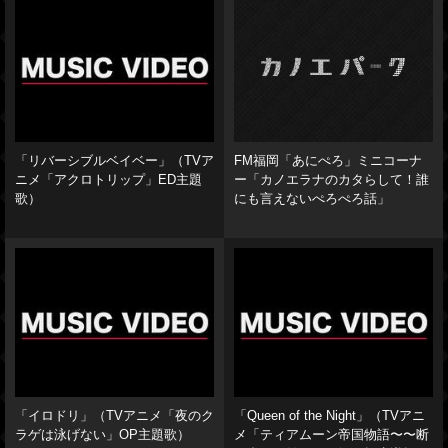
「リバーシブルベイベー」（TVア
FM福岡「あにぺろ」ミニコーナ
ニメ「アクロトリップ」ED主題
ー「カノエラナのカタらして！誰
歌）
にも言えないぺろぺろ話」
「イロドリ」（TVアニメ「夜のク
「Queen of the Night」（TVアニ
ラゲは泳げない」OP主題歌）
メ「ティアムーン帝国物語〜〜断