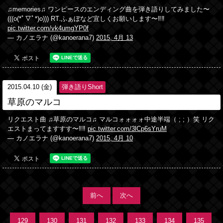
♫memories♫ ワンピースのエンディング曲を弾き語りしてみました〜
(((o(*ﾟ▽ﾟ*)o))) RT.ふぁぼなど宜しくお願いします〜‼︎‼︎
pic.twitter.com/vk4umgYP0f
— カノエラナ (@kanoerana7)
2015, 4月 13
2015.04.10 (金)
弾き語りShort
草原のマルコ
リクエスト曲 ♫草原のマルコ♫ マルコォォォォ中途半端（ ; ; ）笑 リク
エストまってますすす〜‼︎‼︎
pic.twitter.com/3lCp6sYruM
— カノエラナ (@kanoerana7)
2015, 4月 10
前へ
次へ
129
130
131
132
133
134
135