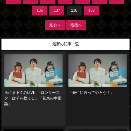
136
137
138
139
最初へ
最後へ
最新の記事一覧
あにまるぐみLIVE 「ロンリース
「先生に言ってやろう！」
ターは羊を数える」「花束の幸福
論」