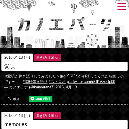
2015.04.13 (月)
弾き語りShort
愛唄
♫愛唄♫ 弾き語りしてみました〜(((o(*ﾟ▽ﾟ*)o))) RTしてくれたら嬉しか
です〜‼︎‼︎‼︎
#30秒弾き語り
#ストロボ
pic.twitter.com/dOKVzdGp09
— カノエラナ (@kanoerana7)
2015, 4月 13
2015.04.13 (月)
弾き語りShort
memories