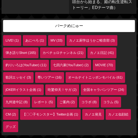
頭台から始まる、姫の転生逆転ス
トーリー」EDテーマ曲）
パークめにゅー
LIVE! (1)
あにぺろ (1)
MV (33)
カノエ厨学ほうかご軽音部 (3)
弾き語りShort (165)
カベチョロチャンネル (21)
カノエ日記 (41)
釣りいろは(YouTuber) (11)
七四六家(YouTuber) (2)
MOVIE (70)
歌詞エッセイ (3)
尊いツアー (16)
オールナイトニッポンモバイル (61)
jOKERイラスト企画 (1)
吃驚仰天！サガ (2)
全国キャラバンツアー (24)
九州道中記 (8)
レポート (5)
ご案内 (2)
コラボ (8)
コラム (5)
CM (2)
【〇〇子モンスター】Twitter企画 (1)
カノエ発見
カノエ似顔絵
グッズ