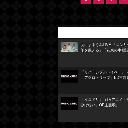
あにまるぐみLIVE 「ロン
羊を数える」「花束の幸福
「リバーシブルベイベー」（
「アクロトリップ」ED主題
「イロドリ」（TVアニメ「
泳げない」OP主題歌）