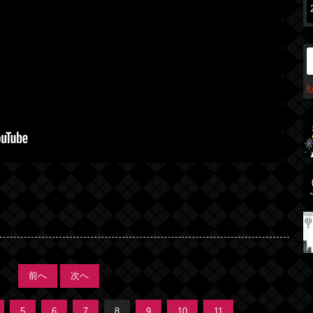
前へ
次へ
5
6
7
8
9
10
11