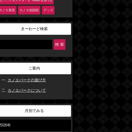
【〇〇子モンスター】Twitter企画 (1)
カノエ発見
カノエ似顔絵
グッズ
きーわーど検索
ご案内
カノエパークの遊び方
カノエパークについて
月別でみる
2026年