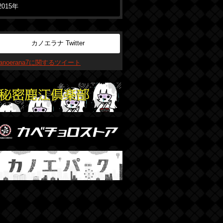
2015年
カノエラナ Twitter
kanoerana7に関するツイート