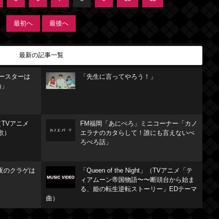
最初へ
最後へ
最新の記事一覧
リースターは
「先生に言ってやろう！」
論」
TVアニメ
FM福岡「あにぺろ」ミニコーナー「カノ
歌）
エラナのカタらして！誰にも言えないぺ
ろぺろ話」
夜のクラゲは
「Queen of the Night」（TVアニメ「テ
ィアムーン帝国物語〜〜断頭台から始ま
る、姫の転生逆転ストーリー」EDテーマ
曲）