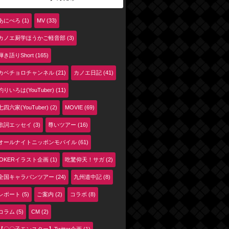
あにぺろ (1)
MV (33)
カノエ厨学ほうかご軽音部 (3)
弾き語りShort (165)
カベチョロチャンネル (21)
カノエ日記 (41)
釣りいろは(YouTuber) (11)
七四六家(YouTuber) (2)
MOVIE (69)
歌詞エッセイ (3)
尊いツアー (16)
オールナイトニッポンモバイル (61)
jOKERイラスト企画 (1)
吃驚仰天！サガ (2)
全国キャラバンツアー (24)
九州道中記 (8)
レポート (5)
ご案内 (2)
コラボ (8)
コラム (5)
CM (2)