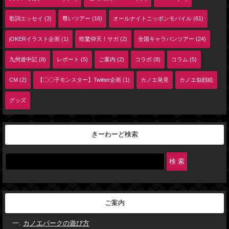
歌詞エッセイ (3)
尊いツアー (16)
オールナイトニッポンモバイル (61)
jOKERイラスト企画 (1)
吃驚仰天！サガ (2)
全国キャラバンツアー (24)
九州道中記 (8)
レポート (5)
ご案内 (2)
コラボ (8)
コラム (5)
CM (2)
【〇〇子モンスター】Twitter企画 (1)
カノエ発見
カノエ似顔絵
グッズ
きーわーど検索
ご案内
カノエパークの遊び方