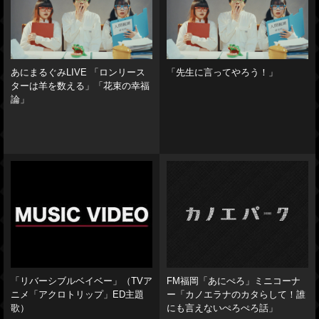
あにまるぐみLIVE 「ロンリース
「先生に言ってやろう！」
ターは羊を数える」「花束の幸福
論」
「リバーシブルベイベー」（TVア
FM福岡「あにぺろ」ミニコーナ
ニメ「アクロトリップ」ED主題
ー「カノエラナのカタらして！誰
歌）
にも言えないぺろぺろ話」