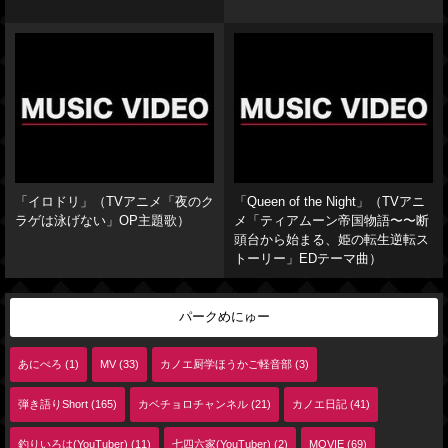
「イロドリ」（TVアニメ「夜のク
「Queen of the Night」（TVアニ
ラゲは泳げない」OP主題歌）
メ「ティアムーン帝国物語〜〜断
頭台から始まる、姫の転生逆転ス
トーリー」EDテーマ曲）
パークめにゅー
あにぺろ (1)
MV (33)
カノエ厨学ほうかご軽音部 (3)
弾き語りShort (165)
カベチョロチャンネル (21)
カノエ日記 (41)
釣りいろは(YouTuber) (11)
七四六家(YouTuber) (2)
MOVIE (69)