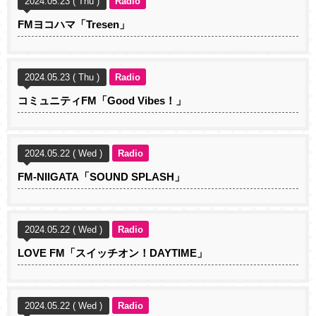
2024.05.23 ( Thu )
Radio
FMヨコハマ「Tresen」
2024.05.23 ( Thu )
Radio
コミュニティFM「Good Vibes！」
2024.05.22 ( Wed )
Radio
FM-NIIGATA「SOUND SPLASH」
2024.05.22 ( Wed )
Radio
LOVE FM「スイッチオン！DAYTIME」
2024.05.22 ( Wed )
Radio