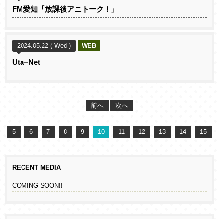
FM愛知「放課後アニトーク！」
2024.05.22 ( Wed )
WEB
Uta−Net
前へ
次へ
5
6
7
8
9
10
11
12
13
14
15
RECENT MEDIA
COMING SOON!!