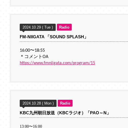
2024.10.29 ( Tue )
Radio
FM-NIIGATA 「SOUND SPLASH」
16:00〜18:55
＊コメントOA
https://www.fmniigata.com/program/15
2024.10.28 ( Mon )
Radio
KBC九州朝日放送（KBCラジオ）「PAO～N」
13:00
〜
16:00