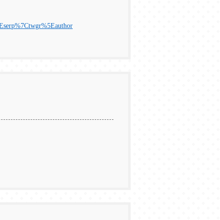
%5Eserp%7Ctwgr%5Eauthor