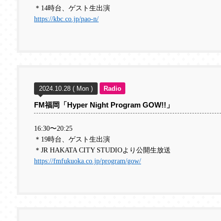
＊1
4
時台、ゲスト生出演
https://kbc.co.jp/pao-n/
2024.10.28 ( Mon )
Radio
FM福岡「Hyper Night Program GOW!!」
16:30
〜
20:25
＊19
時台、ゲスト生出演
＊JR HAKATA CITY STUDIO
より公開生放送
https://fmfukuoka.co.jp/program/gow/