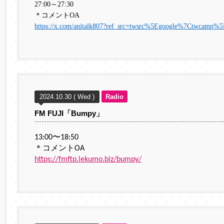
27:00
～
27:30
＊コメントOA
https://x.com/anitalk807?ref_src=twsrc%5Egoogle%7Ctwcamp
2024.10.30 ( Wed )
Radio
FM FUJI「Bumpy」
13:00〜18:50
＊コメントOA
https://fmftp.lekumo.biz/bumpy/