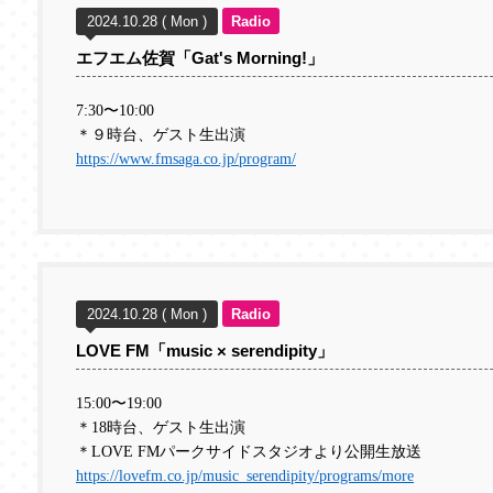
2024.10.28 ( Mon )
Radio
エフエム佐賀「Gat's Morning!」
7:30
〜
10:00
＊９時台、ゲスト生出演
https://www.fmsaga.co.jp/program/
2024.10.28 ( Mon )
Radio
LOVE FM「music × serendipity」
15:00
〜
19:00
＊18
時台、ゲスト生出演
＊LOVE FM
パークサイドスタジオより公開生放送
https://lovefm.co.jp/music_serendipity/programs/more