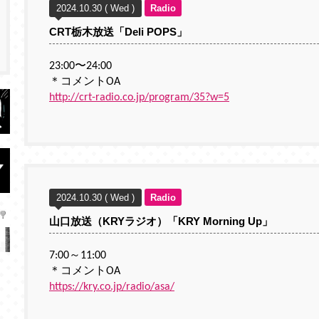
2024.10.30 ( Wed )
Radio
CRT栃木放送「Deli POPS」
23:00〜24:00
＊コメントOA
http://crt-radio.co.jp/program/35?w=5
2024.10.30 ( Wed )
Radio
山口放送（KRYラジオ）「KRY Morning Up」
7:00～11:00
＊コメントOA
https://kry.co.jp/radio/asa/