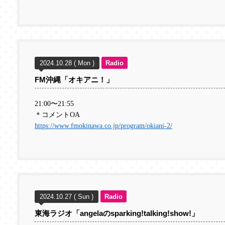
2024.10.28 ( Mon )
Radio
FM沖縄「オキアニ！」
21:00
〜
21:55
＊コメントOA
https://www.fmokinawa.co.jp/program/okiani-2/
2024.10.27 ( Sun )
Radio
東海ラジオ「angelaのsparking!talking!show!」