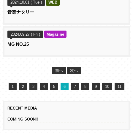
2024.10.01 ( Tue )
WEB
音楽ナタリー
2024.09.27 ( Fri )
Magazine
MG NO.25
前へ
次へ
1
2
3
4
5
6
7
8
9
10
11
RECENT MEDIA
COMING SOON!!