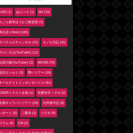
LIVE! (1)
あにぺろ (1)
MV (33)
カノエ厨学ほうかご軽音部 (3)
弾き語りShort (165)
カベチョロチャンネル (21)
カノエ日記 (41)
釣りいろは(YouTuber) (11)
七四六家(YouTuber) (2)
MOVIE (70)
歌詞エッセイ (3)
尊いツアー (16)
オールナイトニッポンモバイル (61)
jOKERイラスト企画 (1)
吃驚仰天！サガ (2)
全国キャラバンツアー (24)
九州道中記 (8)
レポート (5)
ご案内 (2)
コラボ (8)
コラム (5)
CM (2)