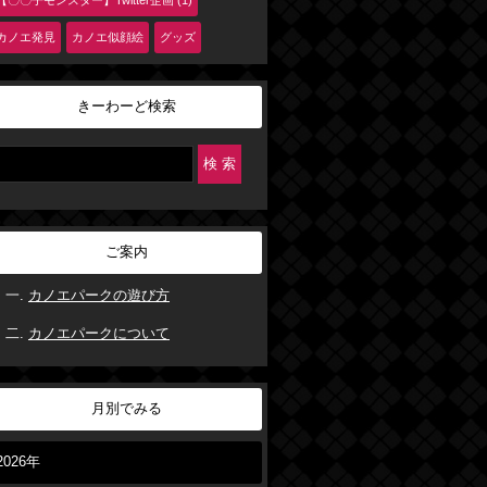
【〇〇子モンスター】Twitter企画 (1)
カノエ発見
カノエ似顔絵
グッズ
きーわーど検索
ご案内
カノエパークの遊び方
カノエパークについて
月別でみる
2026年