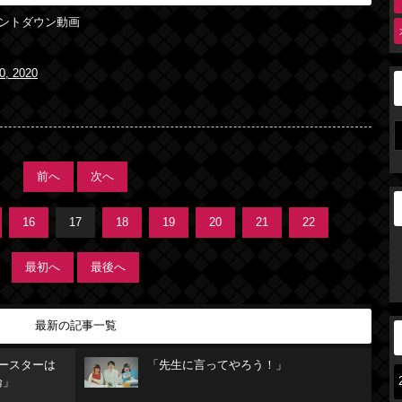
ウントダウン動画
0, 2020
前へ
次へ
16
17
18
19
20
21
22
最初へ
最後へ
最新の記事一覧
リースターは
「先生に言ってやろう！」
論」