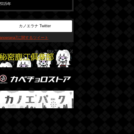
2015年
カノエラナ Twitter
kanoerana7に関するツイート