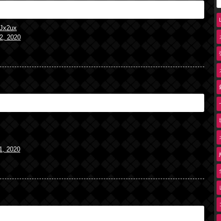
hJx2ux
2, 2020
1, 2020