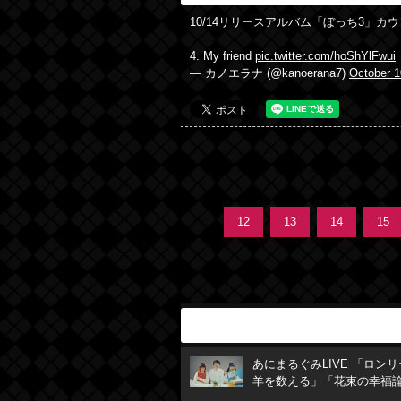
10/14リリースアルバム「ぼっち3」カ
4. My friend
pic.twitter.com/hoShYlFwui
— カノエラナ (@kanoerana7)
October 1
12
13
14
15
あにまるぐみLIVE 「ロン
羊を数える」「花束の幸福