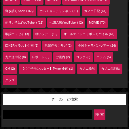
弾き語りShort (165)
カベチョロチャンネル (21)
カノエ日記 (41)
釣りいろは(YouTuber) (11)
七四六家(YouTuber) (2)
MOVIE (70)
歌詞エッセイ (3)
尊いツアー (16)
オールナイトニッポンモバイル (61)
jOKERイラスト企画 (1)
吃驚仰天！サガ (2)
全国キャラバンツアー (24)
九州道中記 (8)
レポート (5)
ご案内 (2)
コラボ (8)
コラム (5)
CM (2)
【〇〇子モンスター】Twitter企画 (1)
カノエ発見
カノエ似顔絵
グッズ
きーわーど検索