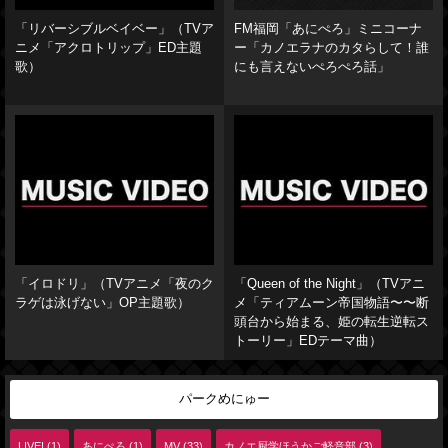
「リバーシブルベイベー」（TVア
FM福岡「あにぺろ」ミニコーナ
ニメ「アクロトリップ」ED主題
ー「カノエラナのカタらして！誰
歌）
にも言えないぺろぺろ話」
「イロドリ」（TVアニメ「夜のク
「Queen of the Night」（TVアニ
ラゲは泳げない」OP主題歌）
メ「ティアムーン帝国物語〜〜断
頭台から始まる、姫の転生逆転ス
トーリー」EDテーマ曲）
パークめにゅー
LIVE! (1)
あにぺろ (1)
MV (33)
カノエ厨学ほうかご軽音部 (3)