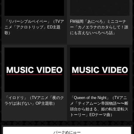
「リバーシブルベイベー」（TVア
FM福岡「あにぺろ」ミニコーナ
ニメ「アクロトリップ」ED主題
ー「カノエラナのカタらして！誰
歌）
にも言えないぺろぺろ話」
「イロドリ」（TVアニメ「夜のク
「Queen of the Night」（TVアニ
ラゲは泳げない」OP主題歌）
メ「ティアムーン帝国物語〜〜断
頭台から始まる、姫の転生逆転ス
トーリー」EDテーマ曲）
パークめにゅー