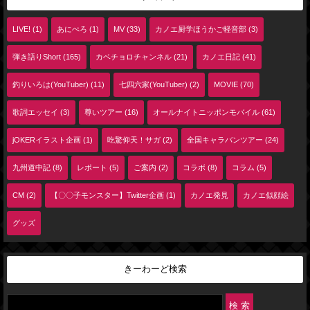
LIVE! (1)
あにぺろ (1)
MV (33)
カノエ厨学ほうかご軽音部 (3)
弾き語りShort (165)
カベチョロチャンネル (21)
カノエ日記 (41)
釣りいろは(YouTuber) (11)
七四六家(YouTuber) (2)
MOVIE (70)
歌詞エッセイ (3)
尊いツアー (16)
オールナイトニッポンモバイル (61)
jOKERイラスト企画 (1)
吃驚仰天！サガ (2)
全国キャラバンツアー (24)
九州道中記 (8)
レポート (5)
ご案内 (2)
コラボ (8)
コラム (5)
CM (2)
【〇〇子モンスター】Twitter企画 (1)
カノエ発見
カノエ似顔絵
グッズ
きーわーど検索