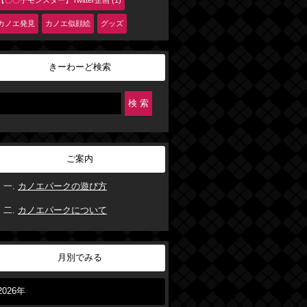
【〇〇子モンスター】Twitter企画 (1)
カノエ発見
カノエ似顔絵
グッズ
きーわーど検索
ご案内
カノエパークの遊び方
カノエパークについて
月別でみる
2026年