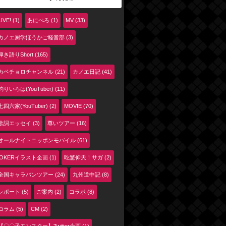
LIVE! (1)
あにぺろ (1)
MV (33)
カノエ厨学ほうかご軽音部 (3)
弾き語りShort (165)
カベチョロチャンネル (21)
カノエ日記 (41)
釣りいろは(YouTuber) (11)
七四六家(YouTuber) (2)
MOVIE (70)
歌詞エッセイ (3)
尊いツアー (16)
オールナイトニッポンモバイル (61)
jOKERイラスト企画 (1)
吃驚仰天！サガ (2)
全国キャラバンツアー (24)
九州道中記 (8)
レポート (5)
ご案内 (2)
コラボ (8)
コラム (5)
CM (2)