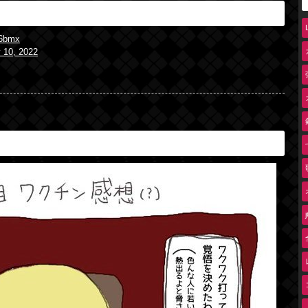
k6bmx
 10, 2022