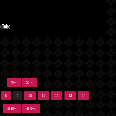
前へ
次へ
8
9
10
11
12
13
14
最初へ
最後へ