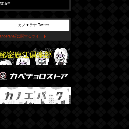
2015年
カノエラナ Twitter
kanoerana7に関するツイート