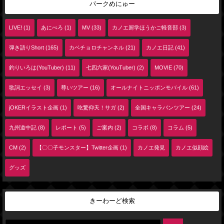
パークめにゅー
LIVE! (1)
あにぺろ (1)
MV (33)
カノエ厨学ほうかご軽音部 (3)
弾き語りShort (165)
カベチョロチャンネル (21)
カノエ日記 (41)
釣りいろは(YouTuber) (11)
七四六家(YouTuber) (2)
MOVIE (70)
歌詞エッセイ (3)
尊いツアー (16)
オールナイトニッポンモバイル (61)
jOKERイラスト企画 (1)
吃驚仰天！サガ (2)
全国キャラバンツアー (24)
九州道中記 (8)
レポート (5)
ご案内 (2)
コラボ (8)
コラム (5)
CM (2)
【〇〇子モンスター】Twitter企画 (1)
カノエ発見
カノエ似顔絵
グッズ
きーわーど検索