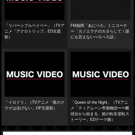
「リバーシブルベイベー」（TVア
FM福岡「あにぺろ」ミニコーナ
ニメ「アクロトリップ」ED主題
ー「カノエラナのカタらして！誰
歌）
にも言えないぺろぺろ話」
「イロドリ」（TVアニメ「夜のク
「Queen of the Night」（TVアニ
ラゲは泳げない」OP主題歌）
メ「ティアムーン帝国物語〜〜断
頭台から始まる、姫の転生逆転ス
トーリー」EDテーマ曲）