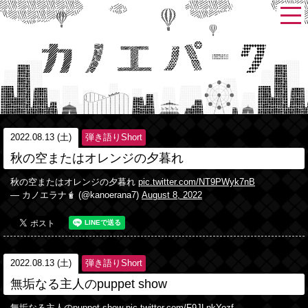
2022.08.13 (土)
弾き語りShort
秋の空またはオレンジの夕暮れ
秋の空またはオレンジの夕暮れ
pic.twitter.com/NT9PWyk7nB
— カノエラナ🧋 (@kanoerana7)
August 8, 2022
2022.08.13 (土)
弾き語りShort
無垢なる主人のpuppet show