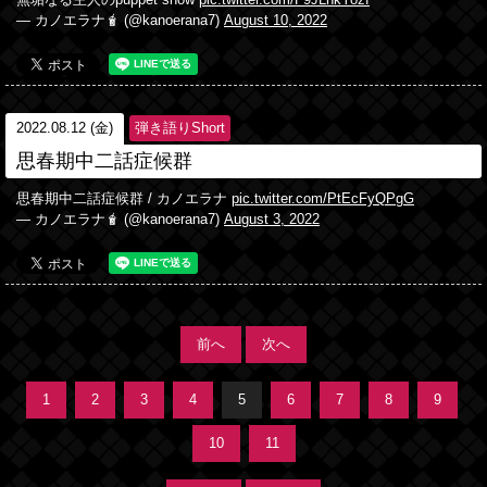
無垢なる主人のpuppet show
pic.twitter.com/F9JLnkYozf
— カノエラナ🧋 (@kanoerana7)
August 10, 2022
2022.08.12 (金)
弾き語りShort
思春期中二話症候群
思春期中二話症候群 / カノエラナ
pic.twitter.com/PtEcFyQPgG
— カノエラナ🧋 (@kanoerana7)
August 3, 2022
前へ
次へ
1
2
3
4
5
6
7
8
9
10
11