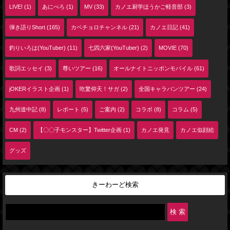
LIVE! (1)
あにぺろ (1)
MV (33)
カノエ厨学ほうかご軽音部 (3)
弾き語りShort (165)
カベチョロチャンネル (21)
カノエ日記 (41)
釣りいろは(YouTuber) (11)
七四六家(YouTuber) (2)
MOVIE (70)
歌詞エッセイ (3)
尊いツアー (16)
オールナイトニッポンモバイル (61)
jOKERイラスト企画 (1)
吃驚仰天！サガ (2)
全国キャラバンツアー (24)
九州道中記 (8)
レポート (5)
ご案内 (2)
コラボ (8)
コラム (5)
CM (2)
【〇〇子モンスター】Twitter企画 (1)
カノエ発見
カノエ似顔絵
グッズ
きーわーど検索