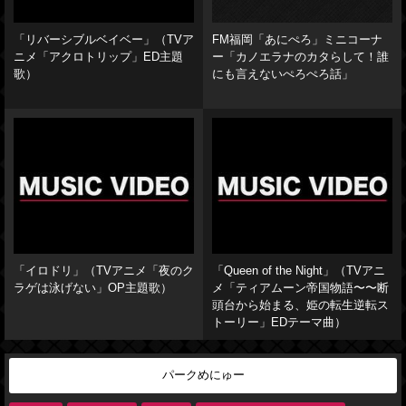
「リバーシブルベイベー」（TVア
FM福岡「あにぺろ」ミニコーナ
ニメ「アクロトリップ」ED主題
ー「カノエラナのカタらして！誰
歌）
にも言えないぺろぺろ話」
「イロドリ」（TVアニメ「夜のク
「Queen of the Night」（TVアニ
ラゲは泳げない」OP主題歌）
メ「ティアムーン帝国物語〜〜断
頭台から始まる、姫の転生逆転ス
トーリー」EDテーマ曲）
パークめにゅー