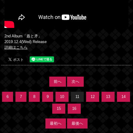
2nd Album「盾と矛」
2019.12.4(Wed) Release
詳細はこちら
前へ
次へ
6
7
8
9
10
11
12
13
14
15
16
最初へ
最後へ