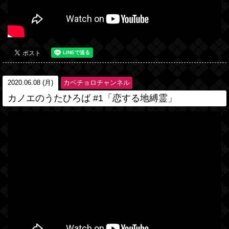
2020.06.08 (月)
カベチョロチャンネル
カノエのうたひろば #1「恋する地縛霊」