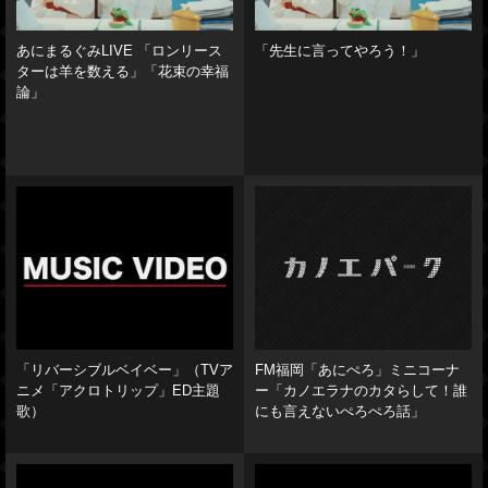
あにまるぐみLIVE 「ロンリース
「先生に言ってやろう！」
ターは羊を数える」「花束の幸福
論」
「リバーシブルベイベー」（TVア
FM福岡「あにぺろ」ミニコーナ
ニメ「アクロトリップ」ED主題
ー「カノエラナのカタらして！誰
歌）
にも言えないぺろぺろ話」