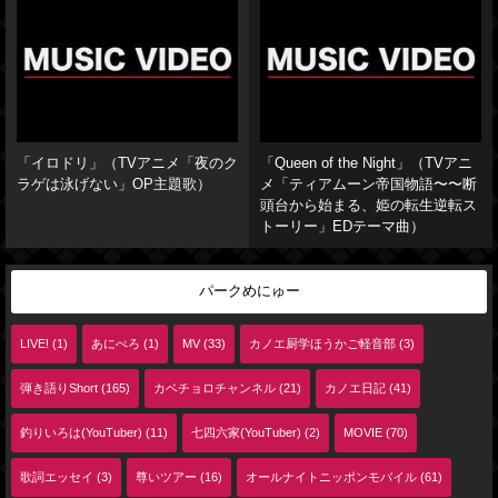
「イロドリ」（TVアニメ「夜のク
「Queen of the Night」（TVアニ
ラゲは泳げない」OP主題歌）
メ「ティアムーン帝国物語〜〜断
頭台から始まる、姫の転生逆転ス
トーリー」EDテーマ曲）
パークめにゅー
LIVE! (1)
あにぺろ (1)
MV (33)
カノエ厨学ほうかご軽音部 (3)
弾き語りShort (165)
カベチョロチャンネル (21)
カノエ日記 (41)
釣りいろは(YouTuber) (11)
七四六家(YouTuber) (2)
MOVIE (70)
歌詞エッセイ (3)
尊いツアー (16)
オールナイトニッポンモバイル (61)