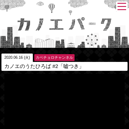
2020.06.16 (火)
カベチョロチャンネル
カノエのうたひろば #2「嘘つき」