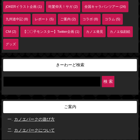
jOKERイラスト企画 (1)
吃驚仰天！サガ (2)
全国キャラバンツアー (24)
九州道中記 (8)
レポート (5)
ご案内 (2)
コラボ (8)
コラム (5)
CM (2)
【〇〇子モンスター】Twitter企画 (1)
カノエ発見
カノエ似顔絵
グッズ
きーわーど検索
ご案内
カノエパークの遊び方
カノエパークについて