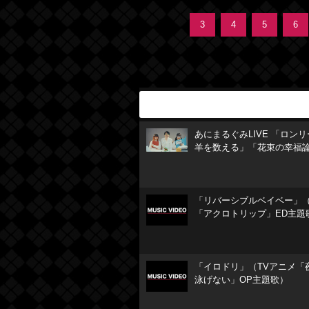
3
4
5
6
あにまるぐみLIVE 「ロン
羊を数える」「花束の幸福
「リバーシブルベイベー」（
「アクロトリップ」ED主題
「イロドリ」（TVアニメ「
泳げない」OP主題歌）