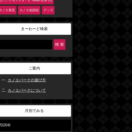
【〇〇子モンスター】Twitter企画 (1)
カノエ発見
カノエ似顔絵
グッズ
きーわーど検索
ご案内
カノエパークの遊び方
カノエパークについて
月別でみる
2026年