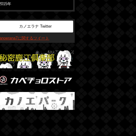
2015年
カノエラナ Twitter
kanoerana7に関するツイート