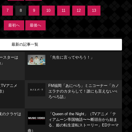
7
8
9
10
11
12
13
最初へ
最後へ
最新の記事一覧
リースターは
「先生に言ってやろう！」
論」
TVアニメ
FM福岡「あにぺろ」ミニコーナー「カノ
歌）
エラナのカタらして！誰にも言えないぺ
ろぺろ話」
夜のクラゲは
「Queen of the Night」（TVアニメ「テ
ィアムーン帝国物語〜〜断頭台から始ま
る、姫の転生逆転ストーリー」EDテーマ
曲）