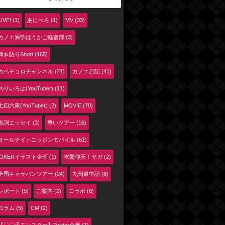
LIVE! (1)
あにぺろ (1)
MV (33)
カノエ厨学ほうかご軽音部 (3)
弾き語りShort (165)
カベチョロチャンネル (21)
カノエ日記 (41)
釣りいろは(YouTuber) (11)
七四六家(YouTuber) (2)
MOVIE (70)
歌詞エッセイ (3)
尊いツアー (16)
オールナイトニッポンモバイル (61)
jOKERイラスト企画 (1)
吃驚仰天！サガ (2)
全国キャラバンツアー (24)
九州道中記 (8)
レポート (5)
ご案内 (2)
コラボ (8)
コラム (5)
CM (2)