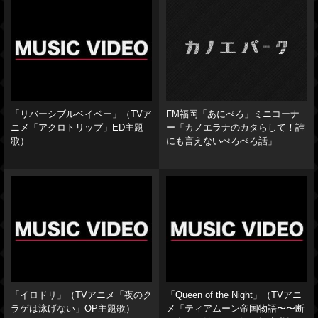
「リバーシブルベイベー」（TVア
FM福岡「あにぺろ」ミニコーナ
ニメ「アクロトリップ」ED主題
ー「カノエラナのカタらして！誰
歌）
にも言えないぺろぺろ話」
「イロドリ」（TVアニメ「夜のク
「Queen of the Night」（TVアニ
ラゲは泳げない」OP主題歌）
メ「ティアムーン帝国物語〜〜断