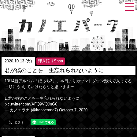
2020.10.13 (火)
弾き語りShort
君が僕のことを一生忘れられないように
10/14新アルバム「ぼっち3」、本日よりカウントダウン形式で入ってる
曲順にうpしていけたらなと思います〜
1.君が僕のことを一生忘れられないように
pic.twitter.com/AFQ9VQJnG6
— カノエラナ (@kanoerana7)
October 7, 2020