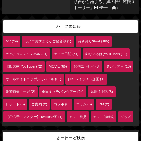
頭台から始まる、姫の転生逆転ス
トーリー」EDテーマ曲）
パークめにゅー
MV (29)
カノエ厨学ほうかご軽音部 (3)
弾き語りShort (165)
カベチョロチャンネル (21)
カノエ日記 (41)
釣りいろは(YouTuber) (11)
七四六家(YouTuber) (2)
MOVIE (65)
歌詞エッセイ (3)
尊いツアー (16)
オールナイトニッポンモバイル (61)
jOKERイラスト企画 (1)
吃驚仰天！サガ (2)
全国キャラバンツアー (24)
九州道中記 (8)
レポート (5)
ご案内 (2)
コラボ (8)
コラム (5)
CM (2)
【〇〇子モンスター】Twitter企画 (1)
カノエ発見
カノエ似顔絵
グッズ
きーわーど検索