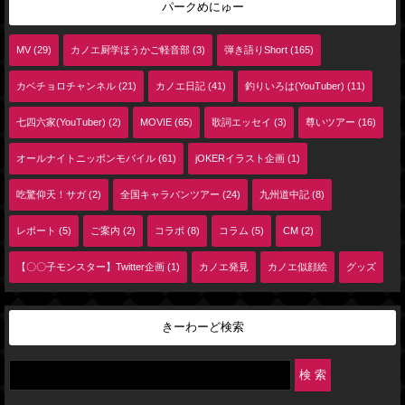
パークめにゅー
MV (29)
カノエ厨学ほうかご軽音部 (3)
弾き語りShort (165)
カベチョロチャンネル (21)
カノエ日記 (41)
釣りいろは(YouTuber) (11)
七四六家(YouTuber) (2)
MOVIE (65)
歌詞エッセイ (3)
尊いツアー (16)
オールナイトニッポンモバイル (61)
jOKERイラスト企画 (1)
吃驚仰天！サガ (2)
全国キャラバンツアー (24)
九州道中記 (8)
レポート (5)
ご案内 (2)
コラボ (8)
コラム (5)
CM (2)
【〇〇子モンスター】Twitter企画 (1)
カノエ発見
カノエ似顔絵
グッズ
きーわーど検索