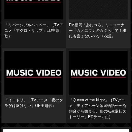
「リバーシブルベイベー」（TVア
FM福岡「あにぺろ」ミニコーナ
ニメ「アクロトリップ」ED主題
ー「カノエラナのカタらして！誰
歌）
にも言えないぺろぺろ話」
「イロドリ」（TVアニメ「夜のク
「Queen of the Night」（TVアニ
ラゲは泳げない」OP主題歌）
メ「ティアムーン帝国物語〜〜断
頭台から始まる、姫の転生逆転ス
トーリー」EDテーマ曲）