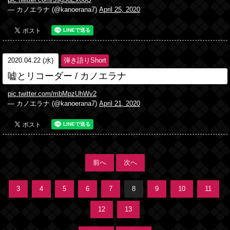
pic.twitter.com/59g3uEx06Q
— カノエラナ (@kanoerana7)
April 25, 2020
2020.04.22 (水)
弾き語りShort
嘘とリコーダー / カノエラナ
pic.twitter.com/mbMpzUhWv2
— カノエラナ (@kanoerana7)
April 21, 2020
前へ
次へ
3
4
5
6
7
8
9
10
11
12
13