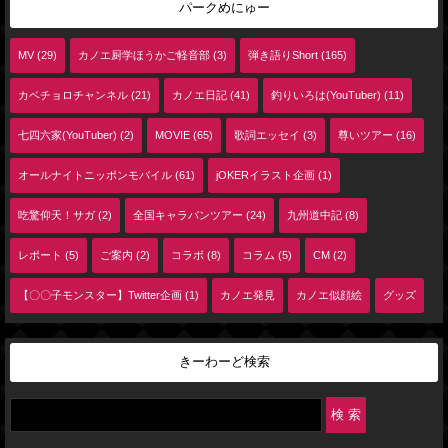
パークめにゅー
MV (29)
カノエ厨学ほうかご軽音部 (3)
弾き語りShort (165)
カベチョロチャンネル (21)
カノエ日記 (41)
釣りいろは(YouTuber) (11)
七四六家(YouTuber) (2)
MOVIE (65)
歌詞エッセイ (3)
尊いツアー (16)
オールナイトニッポンモバイル (61)
jOKERイラスト企画 (1)
吃驚仰天！サガ (2)
全国キャラバンツアー (24)
九州道中記 (8)
レポート (5)
ご案内 (2)
コラボ (8)
コラム (5)
CM (2)
【〇〇子モンスター】Twitter企画 (1)
カノエ発見
カノエ似顔絵
グッズ
きーわーど検索