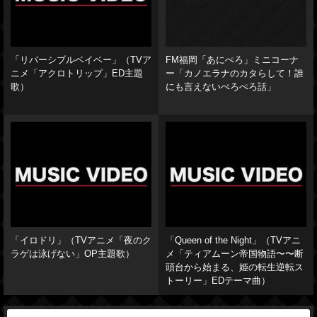
「リバーシブルベイベー」（TVア
FM福岡「あにぺろ」ミニコーナ
ニメ「アクロトリップ」ED主題
ー「カノエラナのカタらして！誰
歌）
にも言えないぺろぺろ話」
「イロドリ」（TVアニメ「夜のク
「Queen of the Night」（TVアニ
ラゲは泳げない」OP主題歌）
メ「ティアムーン帝国物語〜〜断
頭台から始まる、姫の転生逆転ス
トーリー」EDテーマ曲）