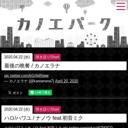
2020.04.22 (水)
弾き語りShort
最後の晩餐 / カノエラナ
pic.twitter.com/kGrIbjRgwe
— カノエラナ (@kanoerana7)
April 20, 2020
2020.04.22 (水)
弾き語りShort
ハロ/ハワユ / ナノウ feat.初音ミク