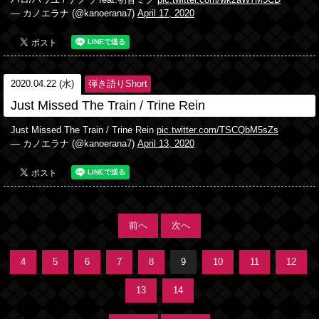
ハロ/ハワユ / ナノウ feat.初音ミク
pic.twitter.com/wkzaW7M3CD
— カノエラナ (@kanoerana7)
April 17, 2020
2020.04.22 (水)
弾き語りShort
Just Missed The Train / Trine Rein
Just Missed The Train / Trine Rein
pic.twitter.com/TSCQbM5sZs
— カノエラナ (@kanoerana7)
April 13, 2020
前へ
次へ
4
5
6
7
8
9
10
11
12
13
14