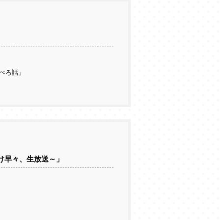
ぺろ話」
年明け早々、生放送～」