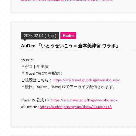
2025.02.04 ( Tue )
Radio
AuDee 「いとうせいこう × 倉本美津留 ワラボ」
19:00〜
＊ゲスト生出演
＊ Travel TVにて生配信！
ご視聴はこちら：
https://era.travel.gr.jp/Page/warabo.aspx
＊
後日、AuDee、Travel TVでアーカイブ配信されます。
Travel TV 公式 HP
https://era.travel.gr.jp/Page/warabo.aspx
AuDee HP :
https://audee.jp/program/show/300007118