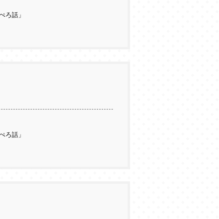
ぺろ話」
ぺろ話」