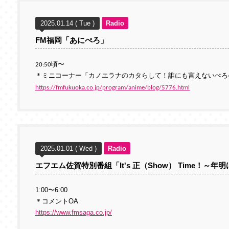
2025.01.14 ( Tue )
Radio
FM福岡「あにぺろ」
20:50頃〜
＊ミニコーナー「カノエラナのカタらして！誰にも言えないぺろ
https://fmfukuoka.co.jp/program/anime/blog/5776.html
2025.01.01 ( Wed )
Radio
エフエム佐賀特別番組「It's 正（Show） Time！～
1:00〜6:00
＊コメントOA
https://www.fmsaga.co.jp/