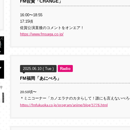
FM佐賀「CHANGE」
16:00〜18:55
17:15頃
佐賀公演直後のコメントをオンエア！
https://www.fmsaga.co.jp/
2025.06.10 ( Tue )
Radio
FM福岡「あにぺろ」
20:50頃〜
＊ミニコーナー「カノエラナのカタらして！誰にも言えないぺろ
https://fmfukuoka.co.jp/program/anime/blog/5776.html