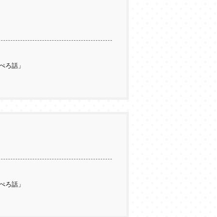
ぺろ話」
ぺろ話」