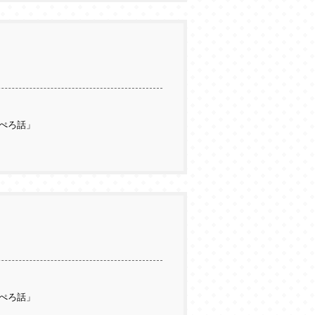
ぺろ話」
ぺろ話」