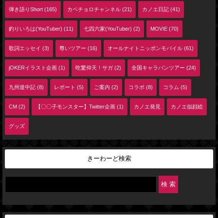
弾き語りShort (165)
カベチョロチャンネル (21)
カノエ日記 (41)
釣りいろは(YouTuber) (11)
七四六家(YouTuber) (2)
MOVIE (70)
歌詞エッセイ (3)
尊いツアー (16)
オールナイトニッポンモバイル (61)
jOKERイラスト企画 (1)
吃驚仰天！サガ (2)
全国キャラバンツアー (24)
九州道中記 (8)
レポート (5)
ご案内 (2)
コラボ (8)
コラム (5)
CM (2)
【〇〇子モンスター】Twitter企画 (1)
カノエ発見
カノエ似顔絵
グッズ
きーわーど検索