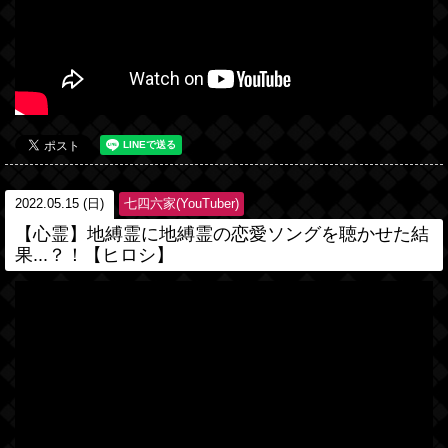
2022.05.15 (日)
七四六家(YouTuber)
【心霊】地縛霊に地縛霊の恋愛ソングを聴かせた結
果...？！【ヒロシ】