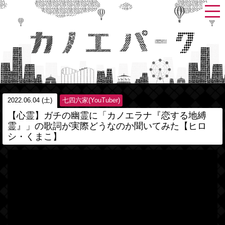
2022.06.04 (土)
七四六家(YouTuber)
【心霊】ガチの幽霊に「カノエラナ『恋する地縛
霊』」の歌詞が実際どうなのか聞いてみた【ヒロ
シ・くまこ】