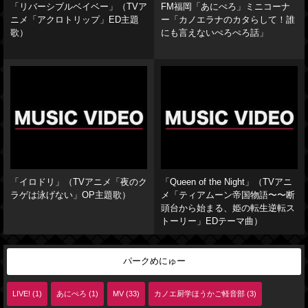
「リバーシブルベイベー」（TVア
FM福岡「あにぺろ」ミニコーナ
ニメ「アクロトリップ」ED主題
ー「カノエラナのカタらして！誰
歌）
にも言えないぺろぺろ話」
「イロドリ」（TVアニメ「夜のク
「Queen of the Night」（TVアニ
ラゲは泳げない」OP主題歌）
メ「ティアムーン帝国物語〜〜断
頭台から始まる、姫の転生逆転ス
トーリー」EDテーマ曲）
パークめにゅー
LIVE! (1)
あにぺろ (1)
MV (33)
カノエ厨学ほうかご軽音部 (3)