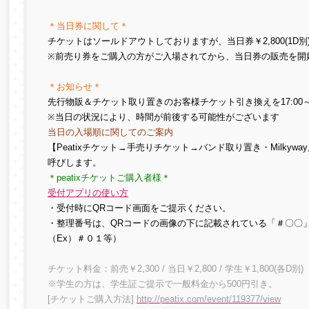
＊当日券に関して＊
チケットはソールドアウトしておりますが、当日券￥2,800(1D
※前売り券をご購入の方がご入場されてから、当日券の販売を開
＊お知らせ＊
先行物販＆チケット取り置きのお客様チケット引き換えを17:00～1
※当日の状況により、時間が前後する可能性がございます
当日の入場順に関してのご案内
【Peatixチケット→手売りチケット→バンド取り置き・Milky
呼びします。
＊peatixチケットご購入者様＊
受付アプリの使い方
・受付時にQRコード画面をご提示ください。
・整理番号は、QRコードの画像の下に記載されている「＃〇〇
（Ex）＃０１等）
チケット料金：前売￥2,300 / 当日￥2,800 / 学生￥1,800(各D別)
※学生の方は、学生証ご提示で一般料金から500円引き。
[チケットご購入方法]
http://peatix.com/event/119377/view