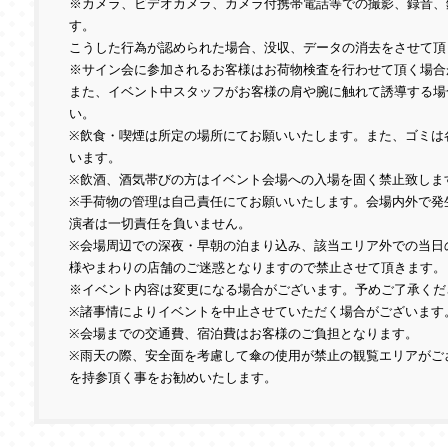
※カメラ、ビデオカメラ、カメラ付携帯電話等での撮影、録音、
す。
こうした行為が認められた場合、没収、データの消去をさせて頂
※サイン会に参加されるお客様はお荷物検査を行わせて頂く場合
また、イベント中スタッフがお客様の肩や腕に触れて誘導する場
い。
※飲食・喫煙は所定の場所にてお願いいたします。また、ゴミは
います。
※飲酒、酒気帯びの方はイベント会場への入場を固く禁止致しま
※手荷物の管理は自己責任にてお願いいたします。会場内外で発
演者は一切責任を負いません。
※会場周辺での深夜・早朝の泊まり込み、該当エリア外での当日
様やまわりの店舗のご迷惑となりますので禁止させて頂きます。
※イベント内容は変更になる場合がございます。予めご了承くだ
※諸事情によりイベントを中止させていただく場合がございます
※会場までの交通費、宿泊費はお客様のご負担となります。
※雨天の際、安全面を考慮して傘の使用が禁止の観覧エリアがご
を持参頂く事をお勧めいたします。