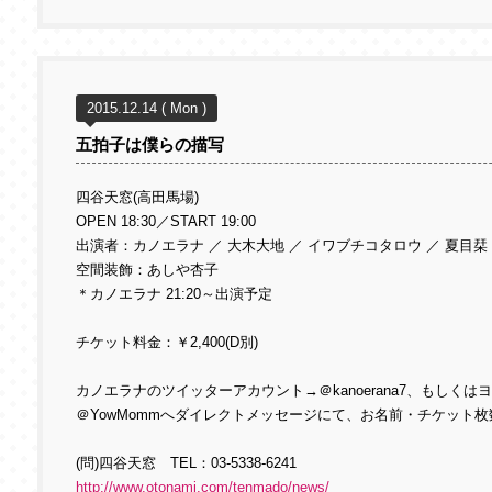
2015.12.14 ( Mon )
五拍子は僕らの描写
四谷天窓(高田馬場)
OPEN 18:30／START 19:00
出演者：カノエラナ ／ 大木大地 ／ イワブチコタロウ ／ 夏目栞
空間装飾：あしや杏子
＊カノエラナ
21:20
～出演予定
チケット料金：￥2,400(D別)
カノエラナのツイッターアカウント→＠kanoerana7、もしく
＠YowMommへダイレクトメッセージにて、お名前・チケット
(問)四谷天窓 TEL：03-5338-6241
http://www.otonami.com/tenmado/news/