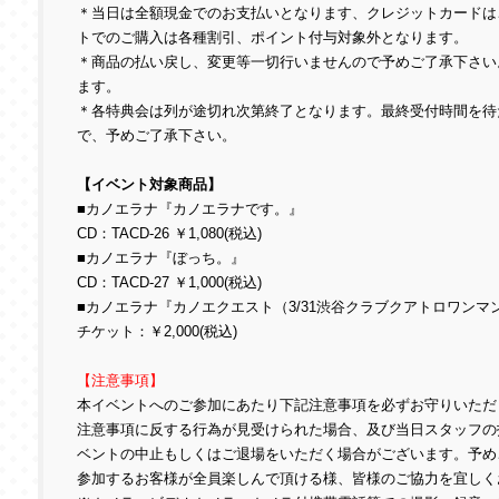
＊当日は全額現金でのお支払いとなります、クレジットカードは
トでのご購入は各種割引、ポイント付与対象外となります。
＊商品の払い戻し、変更等一切行いませんので予めご了承下さい
ます。
＊各特典会は列が途切れ次第終了となります。最終受付時間を待
で、予めご了承下さい。
【イベント対象商品】
■カノエラナ『カノエラナです。』
CD：TACD-26 ￥1,080(税込)
■カノエラナ『ぼっち。』
CD：TACD-27 ￥1,000(税込)
■カノエラナ『カノエクエスト（3/31渋谷クラブクアトロワンマ
チケット：￥2,000(税込)
【注意事項】
本イベントへのご参加にあたり下記注意事項を必ずお守りいただ
注意事項に反する行為が見受けられた場合、及び当日スタッフの
ベントの中止もしくはご退場をいただく場合がございます。予め
参加するお客様が全員楽しんで頂ける様、皆様のご協力を宜しく