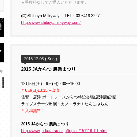
★手数料なしでご購入いただけます。
(問)Shibuya Milkyway TEL：03-6416-3227
http://www.shibuyamilkyway.com/
2015.12.06 ( Sun )
2015 JAからつ 農業まつり
12月5日(土)、6日(日)9:30〜16:00
＊6日(日)13:15〜出演
佐賀・唐津 ボートレースからつ特設会場(唐津競艇場)
ライブステージ出演：カノエラナ / たんこぶちん
＊入場無料！
2015 JAからつ 農業まつり
http://www.ja-karatsu.or.jp/topics/151116_01.html