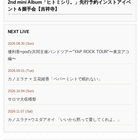
2nd mini Album「ヒトミシリ。」先行予約インストアイベ
ント＆握手会【吉祥寺】
NEXT LIVE
2026.08.30 (Sun)
優利香×pod'z共同主催バンドツアー"YAP ROCK TOUR"〜東京アコ
編〜
2026.09.01 (Tue)
カノエラナ × 立花綾香「ペパーミントで眠れない」
2026.10.04 (Sun)
サロマ大収穫祭
2026.11.07 (Sat)
カノエラナ×ウエダアオイ 「いいから黙って愛してくれよ。」