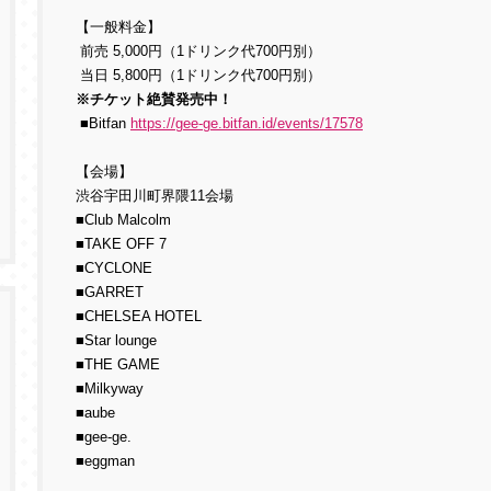
【一般料金】
前売 5,000円（1ドリンク代700円別）
当日 5,800円（1ドリンク代700円別）
※チケット絶賛発売中！
■Bitfan
https://gee-ge.bitfan.id/events/17578
【会場】
渋谷宇田川町界隈11会場
■Club Malcolm
■TAKE OFF 7
■CYCLONE
■GARRET
■CHELSEA HOTEL
■Star lounge
■THE GAME
■Milkyway
■aube
■gee-ge.
■eggman