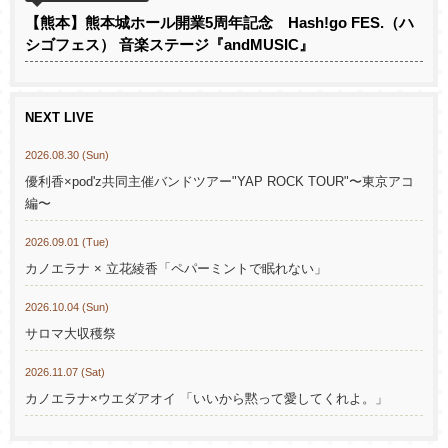
【熊本】熊本城ホール開業5周年記念 Hash!go FES.（ハ
シゴフェス） 音楽ステージ『andMUSIC』
NEXT LIVE
2026.08.30 (Sun)
優利香×pod'z共同主催バンドツアー"YAP ROCK TOUR"〜東京アコ
編〜
2026.09.01 (Tue)
カノエラナ × 立花綾香「ペパーミントで眠れない」
2026.10.04 (Sun)
サロマ大収穫祭
2026.11.07 (Sat)
カノエラナ×ウエダアオイ 「いいから黙って愛してくれよ。」