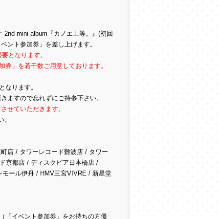
d mini album『カノエ上等。』(初回
イベント参加券」を差し上げます。
必要となります。
加券」を若干数ご用意しております。
となります。
て頂きますので忘れずにご持参下さい。
とさせていただきます。
い。
店 / タワーレコード難波店 / タワー
ード京都店 / ディスクピア日本橋店 /
ール伊丹 / HMV三宮VIVRE / 新星堂
（「イベント参加券」をお持ちの方優