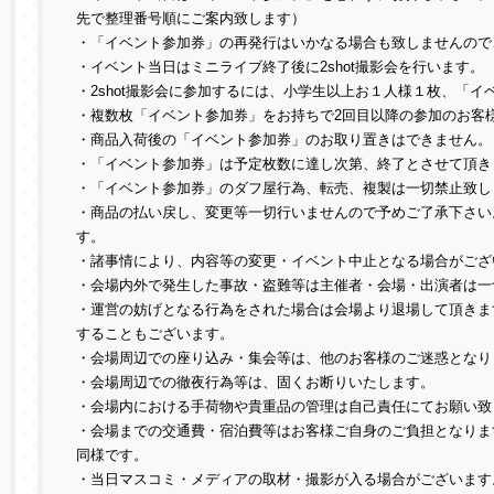
先で整理番号順にご案内致します）
・「イベント参加券」の再発行はいかなる場合も致しませんので
・イベント当日はミニライブ終了後に2shot撮影会を行います。
・2shot撮影会に参加するには、小学生以上お１人様１枚、「
・複数枚「イベント参加券」をお持ちで2回目以降の参加のお客
・商品入荷後の「イベント参加券」のお取り置きはできません。
・「イベント参加券」は予定枚数に達し次第、終了とさせて頂き
・「イベント参加券」のダフ屋行為、転売、複製は一切禁止致し
・商品の払い戻し、変更等一切行いませんので予めご了承下さい
す。
・諸事情により、内容等の変更・イベント中止となる場合がござ
・会場内外で発生した事故・盗難等は主催者・会場・出演者は一
・運営の妨げとなる行為をされた場合は会場より退場して頂きま
することもございます。
・会場周辺での座り込み・集会等は、他のお客様のご迷惑となり
・会場周辺での徹夜行為等は、固くお断りいたします。
・会場内における手荷物や貴重品の管理は自己責任にてお願い致
・会場までの交通費・宿泊費等はお客様ご自身のご負担となりま
同様です。
・当日マスコミ・メディアの取材・撮影が入る場合がございます