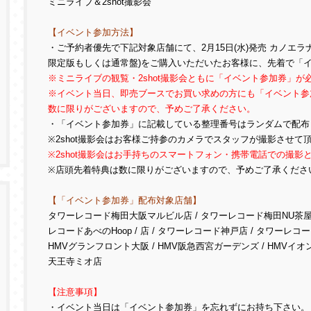
ミニライブ＆2shot撮影会
【イベント参加方法】
・ご予約者優先で下記対象店舗にて、2月15日(水)発売 カノエラナ 2n
限定版もしくは通常盤)をご購入いただいたお客様に、先着で「
※
ミニライブの観覧・2shot撮影会ともに「イベント参加券」が
※
イベント当日、即売ブースでお買い求めの方にも「イベント参
数に限りがございますので、予めご了承ください。
・「イベント参加券」に記載している整理番号はランダムで配布
※2shot撮影会はお客様ご持参のカメラでスタッフが撮影させ
※2shot撮影会はお手持ちのスマートフォン・携帯電話での撮影
※店頭先着特典は数に限りがございますので、予めご了承くださ
【「イベント参加券」配布対象店舗】
タワーレコード梅田大阪マルビル店 / タワーレコード梅田NU茶屋町
レコードあべのHoop / 店 / タワーレコード神戸店 / タワーレコ
HMVグランフロント大阪 / HMV阪急西宮ガーデンズ / HMVイオンモ
天王寺ミオ店
【注意事項】
・イベント当日は「イベント参加券」を忘れずにお持ち下さい。