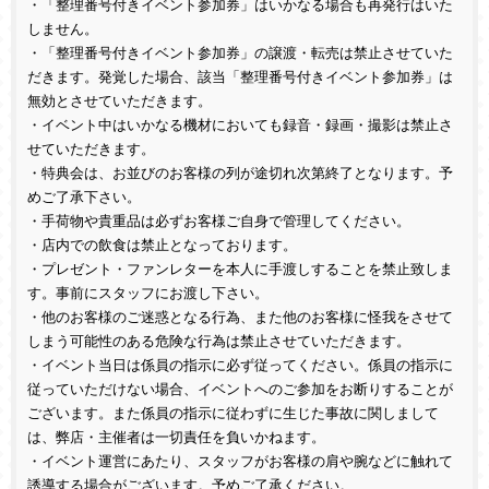
・「整理番号付きイベント参加券」はいかなる場合も再発行はいた
しません。
・「整理番号付きイベント参加券」の譲渡・転売は禁止させていた
だきます。発覚した場合、該当「整理番号付きイベント参加券」は
無効とさせていただきます。
・イベント中はいかなる機材においても録音・録画・撮影は禁止さ
せていただきます。
・特典会は、お並びのお客様の列が途切れ次第終了となります。予
めご了承下さい。
・手荷物や貴重品は必ずお客様ご自身で管理してください。
・店内での飲食は禁止となっております。
・プレゼント・ファンレターを本人に手渡しすることを禁止致しま
す。事前にスタッフにお渡し下さい。
・他のお客様のご迷惑となる行為、また他のお客様に怪我をさせて
しまう可能性のある危険な行為は禁止させていただきます。
・イベント当日は係員の指示に必ず従ってください。係員の指示に
従っていただけない場合、イベントへのご参加をお断りすることが
ございます。また係員の指示に従わずに生じた事故に関しまして
は、弊店・主催者は一切責任を負いかねます。
・イベント運営にあたり、スタッフがお客様の肩や腕などに触れて
誘導する場合がございます。予めご了承ください。