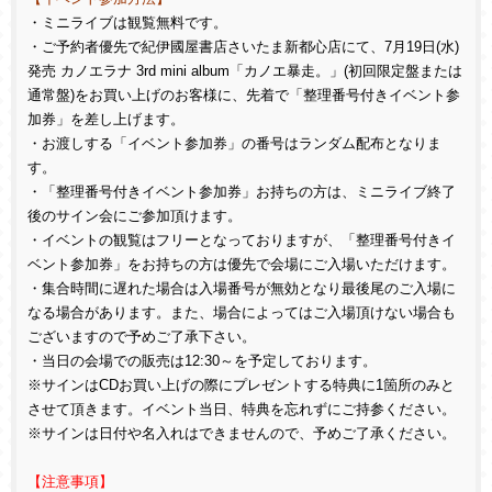
・ミニライブは観覧無料です。
・ご予約者優先で紀伊國屋書店さいたま新都心店にて、7月19日(水)
発売 カノエラナ 3rd mini album「カノエ暴走。」(初回限定盤または
通常盤)をお買い上げのお客様に、先着で「整理番号付きイベント参
加券」を差し上げます。
・お渡しする「イベント参加券」の番号はランダム配布となりま
す。
・「整理番号付きイベント参加券」お持ちの方は、ミニライブ終了
後のサイン会にご参加頂けます。
・イベントの観覧はフリーとなっておりますが、「整理番号付きイ
ベント参加券」をお持ちの方は優先で会場にご入場いただけます。
・集合時間に遅れた場合は入場番号が無効となり最後尾のご入場に
なる場合があります。また、場合によってはご入場頂けない場合も
ございますので予めご了承下さい。
・当日の会場での販売は12:30～を予定しております。
※サインはCDお買い上げの際にプレゼントする特典に1箇所のみと
させて頂きます。イベント当日、特典を忘れずにご持参ください。
※サインは日付や名入れはできませんので、予めご了承ください。
【注意事項】