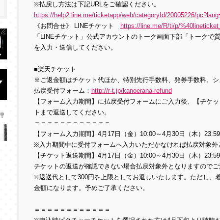
※払戻し方法は下記URLをご確認ください。
https://help2.line.me/ticketapp/web/categoryId/20005226/pc?lang
《お問合せ》 LINEチケット
https://line.me/R/ti/p/%40lineticket
「LINEチケット」公式アカウントのトーク画面下部「トークで
を入力・送信してください。
■楽天チケット
※ご返金額はチケット代ほか、特別先行手数料、発券手数料、シ
払戻受付フォーム：
http://r-t.jp/kanoerana-refund
【フォーム入力期間】に払戻受付フォームにご入力後、【チケッ
トまで返送してください。
＝＝＝＝＝＝＝＝＝＝＝＝
【フォーム入力期間】4月17日（金）10:00～4月30日（木）23:5
※入力期間中に受付フォームへ入力いただかなければ払戻対象外
【チケット返送期間】4月17日（金）10:00～4月30日（木）23:5
チケットの返送が確認できない場合払戻対象外となりますのでご
※返送代として300円を上限としてお返しいたします。ただし、
金額になります。予めご了承ください。
＝＝＝＝＝＝＝＝＝＝＝＝