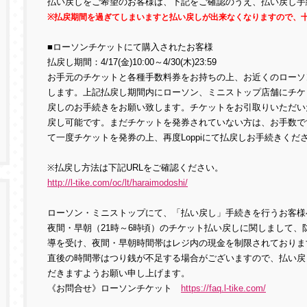
払い戻しをご希望のお客様は、下記をご確認のうえ、払い戻し手
※払戻期間を過ぎてしまいますと払い戻しが出来なくなりますので、
■ローソンチケットにて購入されたお客様
払戻し期間：4/17(金)10:00～4/30(木)23:59
お手元のチケットと各種手数料券をお持ちの上、お近くのローソ
します。上記払戻し期間内にローソン、ミニストップ店舗にチケッ
戻しのお手続きをお願い致します。チケットをお引取りいただい
戻し可能です。まだチケットを発券されていない方は、お手数で
て一度チケットを発券の上、再度Loppiにて払戻しお手続きくだ
※払戻し方法は下記URLをご確認ください。
http://l-tike.com/oc/lt/haraimodoshi/
ローソン・ミニストップにて、「払い戻し」手続きを行うお客様
夜間・早朝（21時～6時頃）のチケット払い戻しに関しまして、
導を受け、夜間・早朝時間帯はレジ内の現金を制限されておりま
直後の時間帯はつり銭が不足する場合がございますので、払い戻
だきますようお願い申し上げます。
《お問合せ》ローソンチケット
https://faq.l-tike.com/