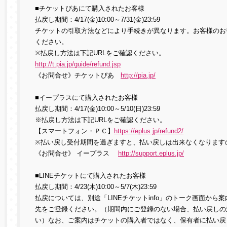
■チケットぴあにて購入されたお客様
払戻し期間：4/17(金)10:00～7/31(金)23:59
チケットの引取方法などにより手続きが異なります。お客様のお
ください。
※払戻し方法は下記URLをご確認ください。
http://t.pia.jp/guide/refund.jsp
《お問合せ》チケットぴあ
http://pia.jp/
■イープラスにて購入されたお客様
払戻し期間：4/17(金)10:00～5/10(日)23:59
※払戻し方法は下記URLをご確認ください。
【スマートフォン・ＰＣ】
https://eplus.jp/refund2/
※払い戻し受付期間を過ぎますと、払い戻しは出来なくなります
《お問合せ》 イープラス
http://support.eplus.jp/
■LINEチケットにて購入されたお客様
払戻し期間：4/23(木)10:00～5/7(木)23:59
払戻については、別途「LINEチケットinfo」のトーク画面か
先をご登録ください。（期間内にご登録のない場合、払い戻しの
い）なお、ご案内はチケットの購入者ではなく、保有者に払い戻