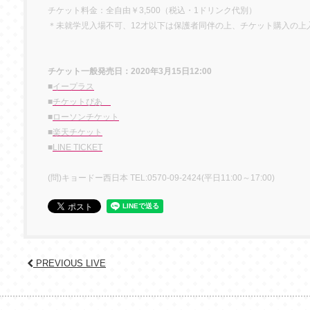
チケット料金：全自由￥3,500（税込・1ドリンク代別）
＊未就学児入場不可、12才以下は保護者同伴の上、チケット購入の上
チケット一般発売日：2020年3月15日12:00
■
イープラス
■
チケットぴあ
■
ローソンチケット
■
楽天チケット
■
LINE TICKET
(問)キョードー西日本 TEL:0570-09-2424(平日11:00～17:00)
PREVIOUS LIVE