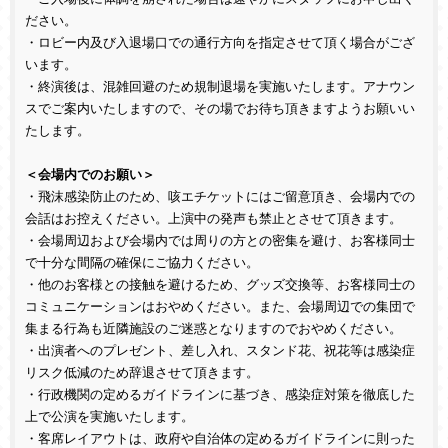
ださい。
・ロビー内及び入退場口での通行方向を指定させて頂く場合がござ
います。
・終演後は、混雑回避のため規制退場を実施いたします。アナウン
スでご案内いたしますので、その場でお待ち頂きますようお願いい
たします。
＜会場内でのお願い＞
・飛沫感染防止のため、咳エチケットにはご留意頂き、会場内での
会話はお控えください。上演中の発声も禁止とさせて頂きます。
・会場周辺および会場内では周りの方との密集を避け、お客様同士
で十分な間隔の確保にご協力ください。
・他のお客様との接触を避けるため、グッズ交換等、お客様同士の
コミュニケーションはおやめください。また、会場周辺での集団で
集まる行為も近隣施設のご迷惑となりますのでおやめください。
・出演者へのプレゼント、差し入れ、スタンド花、祝花等は感染症
リスク低減のため辞退させて頂きます。
・行政機関の定めるガイドラインに基づき、感染症対策を徹底した
上で公演を実施いたします。
・客席レイアウトは、政府や自治体の定めるガイドラインに則った