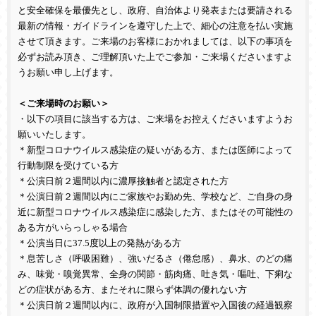
と安全確保を最優先とし、政府、自治体より発表または要請される
最新の情報・ガイドラインを遵守した上で、細心の注意を払い実施
させて頂きます。
ご来場のお客様におかれましては、以下の事項を
必ずお読み頂き、ご理解頂いた上でご参加・ご来場くださいますよ
うお願い申し上げます。
＜ご来場時のお願い＞
・以下の項目に該当する方は、ご来場をお控えくださいますようお
願いいたします。
＊新型コロナウイルス感染症の疑いがある方、または医師によって
行動制限を受けている方
＊公演日前２週間以内に濃厚接触者と認定された方
＊公演日前２週間以内にご家族やお勤め先、学校など、ご自身の身
近に新型コロナウイルス感染症に感染した方、またはその可能性の
ある方がいらっしゃる場合
＊公演当日に
37.5
度以上の発熱がある方
＊息苦しさ（呼吸困難）、強いだるさ（倦怠感）、鼻水、のどの痛
み、味覚・嗅覚異常、全身の関節・筋肉痛、吐き気・嘔吐、下痢な
どの症状がある方、またそれに限らず体調の優れない方
＊公演日前２週間以内に、政府が入国制限措置や入国後の経過観察