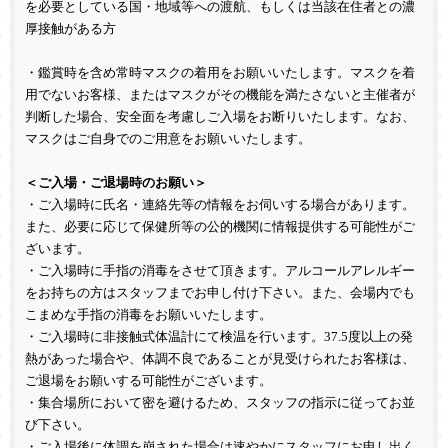
を必要としている国・地域等への渡航、もしくは当該在住者との濃
厚接触がある方
・鑑賞時を含め常時マスクの着用をお願いいたします。マスクを着
用でないお客様、またはマスクがその機能を満たさないと主催者が
判断した場合、安全面を考慮しご入場をお断りいたします。なお、
マスクはご自身でのご用意をお願いいたします。
＜ご入場・ご退場時のお願い＞
・ご入場時に氏名・連絡先等の情報をお伺いする場合があります。
また、必要に応じて保健所等の公的機関に情報提供する可能性がご
ざいます。
・ご入場時に手指の消毒をさせて頂きます。アルコールアレルギー
をお持ちの方はスタッフまでお申し付け下さい。また、会場内でも
こまめな手指の消毒をお願いいたします。
・ご入場時に非接触式体温計にて検温を行います。
37.5
度以上の発
熱があった場合や、体調不良であることが見受けられたお客様は、
ご退場をお願いする可能性がございます。
・集合場所において密を避けるため、スタッフの指示に従ってお並
び下さい。
・ご入場後に体調を崩された場合は速やかにスタッフにお申し出く