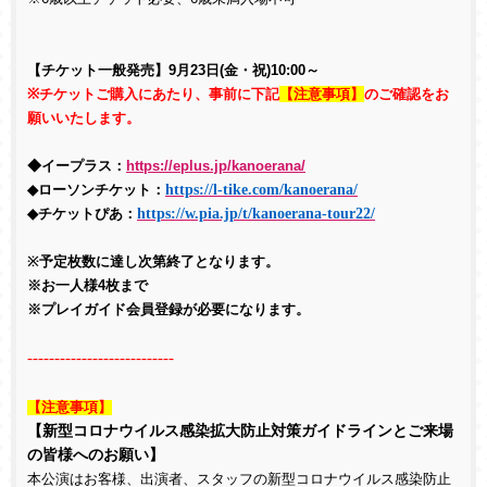
【チケット一般発売】9月23日(金・祝)10:00～
※チケットご購入にあたり、事前に下記
【注意事項】
のご確認をお
願いいたします。
◆イープラス：
https://eplus.jp/kanoerana/
https://l-tike.com/kanoerana/
◆ローソンチケット：
https://w.pia.jp/t/kanoerana-tour22/
◆チケットぴあ：
※予定枚数に達し次第終了となります。
※お一人様
4
枚まで
※プレイガイド会員登録が必要になります。
---------------------------
【注意事項】
【新型コロナウイルス感染拡大防止対策ガイドラインとご来場
の皆様へのお願い】
本公演はお客様、出演者、スタッフの新型コロナウイルス感染防止